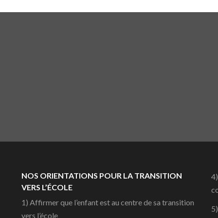
NOS ORIENTATIONS POUR LA TRANSITION
4)
VERS L’ÉCOLE
co
1) Affirmer que l’enfant est au centre de sa transition
5)
vers l’école