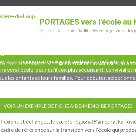
PORTAGES vers l'école au 
ORTAGES vers l'éco
Une plate-forme pour faciliter les échanges entres les p
 guide à travers un recueil de fiches aide-mémoire d'action
s pour chaque partenaire qui soutient les enfants et leur 
NTS ET RESSOURCES
PORTAIL RÉGIONAL BSL SUR LA TR
rs vers l'école, pour qu'il soit plus sécurisant, convivial e
ous les enfants et leurs familles. Pour débuter, sélectionne
ation et votre fonction dans le menu déroulant (en haut à 
VOIR UN EXEMPLE DE FICHE AIDE-MÉMOIRE PORTAGES
CONSULTEZ L'ENSEMBLE DES FICHES PORTAGES
lexions et échanges, le comité régional Kamouraska-Rivièr
n cadre de référence sur la transition vers l’école qui prop