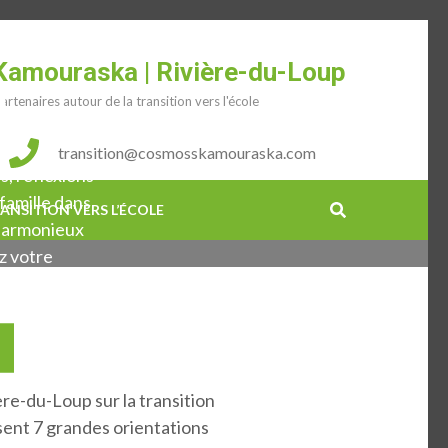
Kamouraska | Rivière-du-Loup
le
artenaires autour de la transition vers l'école
transition@cosmosskamouraska.com
s, réflexions
famille dans
ANSITION VERS L’ÉCOLE
t harmonieux
z votre
gauche).
e-du-Loup sur la transition
osent 7 grandes orientations