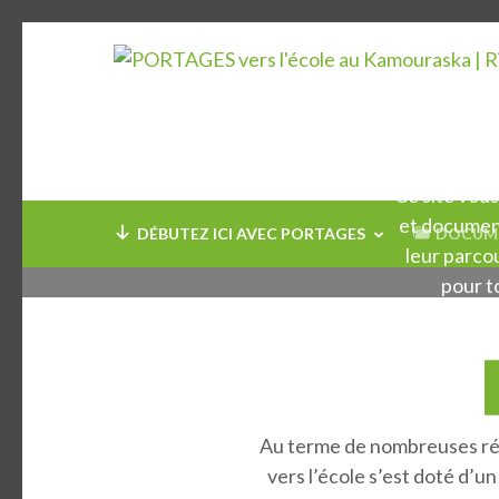
Aller
au
contenu
P
(Pressez
Entrée)
Ce site vous
et document
DÉBUTEZ ICI AVEC PORTAGES
DOCUME
leur parcou
pour t
organis
Au terme de nombreuses réf
vers l’école s’est doté d’u